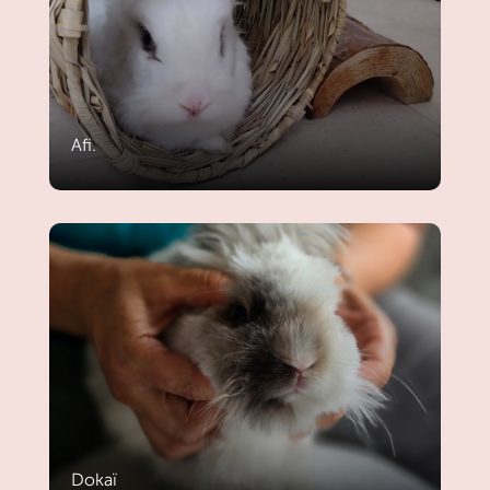
Afi.
Dokaï