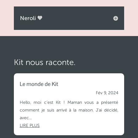
Neroli 🧡
Kit nous raconte.
Le monde de Kit
Fév 9, 2024
Hello, moi c’est Kit ! Maman vous a présenté
comment je suis arrivé à la maison. J’ai décidé,
avec...
LIRE PLUS